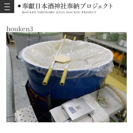
toggle
navigation
houken3