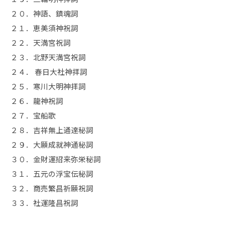
２０．神語、鎮魂詞
２１．恵美須神祝詞
２２．天満宮祝詞
２３．北野天満宮祝詞
２４． 春日大社神拝詞
２５．寒川大明神拝詞
２６．龍神祝詞
２７．宝船歌
２８．吉祥無上通達秘詞
２９．大願成就神通秘詞
３０．金財運招来弥栄秘詞
３１．五元の浮宝伝秘詞
３２．商売繁昌祈願祝詞
３３．社運隆昌祝詞