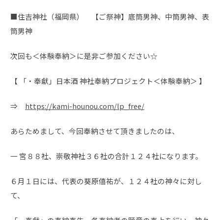
■住吉神社（福岡県） 【ご祭神】底筒男神、中筒男神、表
筒男神
次回も＜体験奉納＞に是非ご参加ください☆
【 「・奉獻」日本酒 神社奉納プロジェクト＜体験奉納＞ 】
⇒
https://kami-hounou.com/lp_free/
あらためまして、今回奉納させて頂きましたのは、
一 宮８８社、崇敬神社３６社の合計１２４社になります。
６月１日には、代表の葵原僖祐が、１２４社の神々に対し
て、