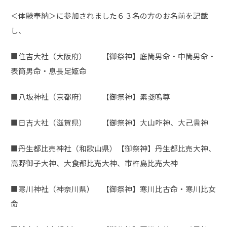
＜体験奉納＞に参加されました６３名の方のお名前を記載
し、
■住吉大社（大阪府） 【御祭神】底筒男命・中筒男命・
表筒男命・息長足姫命
■八坂神社（京都府） 【御祭神】素戔嗚尊
■日吉大社（滋賀県） 【御祭神】大山咋神、大己貴神
■丹生都比売神社（和歌山県）【御祭神】丹生都比売大神、
高野御子大神、大食都比売大神、市杵島比売大神
■寒川神社（神奈川県） 【御祭神】寒川比古命・寒川比女
命