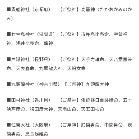
■貴船神社（京都府） 【ご祭神】高龗神（たかおかみのか
み）
■竹生島神社（滋賀県）【ご祭神】市杵島比売命、宇賀福
神、浅井比売命、龍神
■戸隠神社（長野県） 【ご祭神】天手力雄命、天八意思兼
命、天表春命、九頭龍大神、天鈿女命
■九頭龍神社（神奈川県）【ご祭神】九頭龍大神
■田村神社（香川県） 【ご祭神】倭迹迹日百襲姫命、五十
狭芹彦命、猿田彦大神、天隠山命、天五田根命
■住吉大社（大阪府） 【ご祭神】底筒男命、中筒男命、表
筒男命、息長足姫命