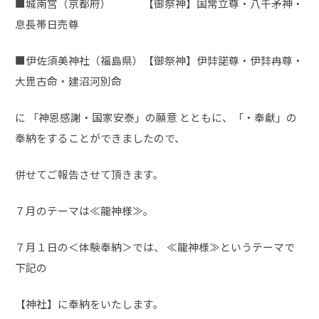
■城南宮（京都府） 【御祭神】国常立尊・八千矛神・
息長帯日売尊
■伊佐須美神社（福島県）【御祭神】伊弉諾尊・伊弉冉尊・
大毘古命・建沼河別命
に 「神恩感謝・国家安泰」の願意 とともに、「・奉獻」の
奉納をすることができましたので、
併せてご報告させて頂きます。
７月のテーマは≪龍神様≫。
７月１日の＜体験奉納＞では、 ≪龍神様≫というテーマで
下記の
【神社】に奉納をいたします。