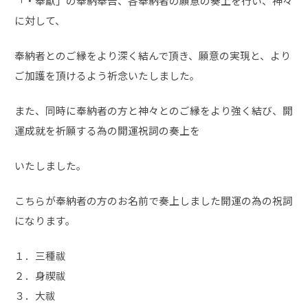
「・奉獻」の奉納奉告、各奉納者の願意の奏上を行い、神々
に対して、
奉納者とのご縁をより深く結んで頂き、願意の実現と、より
ご加護を頂けるよう祈念いたしました。
また、同時に奉納者の方と神々とのご縁をより強く結び、開
運成就を祈願する為の開運祝詞の奏上を
いたしました。
こちらが奉納者の方のお名前で奏上しました開運の為の祝詞
になります。
１．三種祓
２．身禊祓
３．大祓