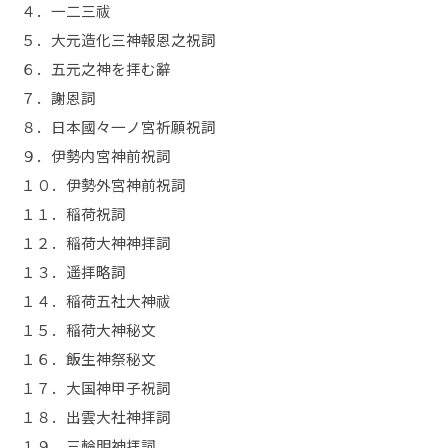
４．一二三祓
５．大元造化三神報恩之祝詞
６．五元之神を拝む辭
７．謝恩詞
８．日本國々一ノ宮祈願祝詞
９．伊勢内宮神前祝詞
１０．伊勢外宮神前祝詞
１１．稲荷祝詞
１２．稲荷大神神拝詞
１３．遥拝略詞
１４．稲荷五社大神祓
１５．稲荷大神秘文
１６．飯生神祭秘文
１７．大国神甲子祝詞
１８．出雲大社神拝詞
１９．三輪明神拝詞