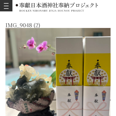
toggle
navigation
IMG_9048 (2)