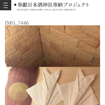
toggle
navigation
IMG_7446